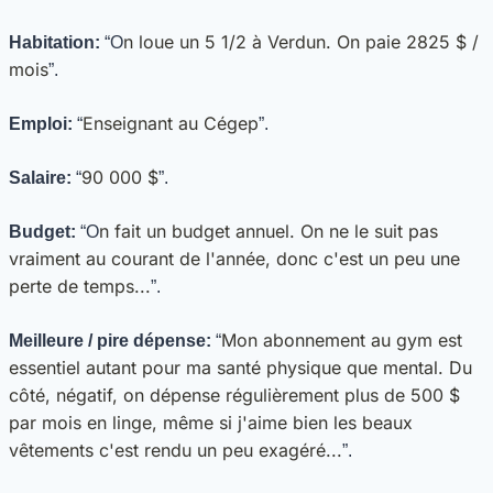
n loue un 5 1/2 à Verdun. On paie 2825 $ / 
Habitation: 
“O
mois
”.
Enseignant au Cégep
Emploi:
 “
”.
90 000 $
Salaire:
 “
”.
n fait un budget annuel. On ne le suit pas 
Budget:
 “O
vraiment au courant de l'année, donc c'est un peu une 
perte de temps...
”.
Mon abonnement au gym est 
Meilleure / pire dépense:
 “
essentiel autant pour ma santé physique que mental. Du 
côté, négatif, on dépense régulièrement plus de 500 $ 
par mois en linge, même si j'aime bien les beaux 
vêtements c'est rendu un peu exagéré...
”.