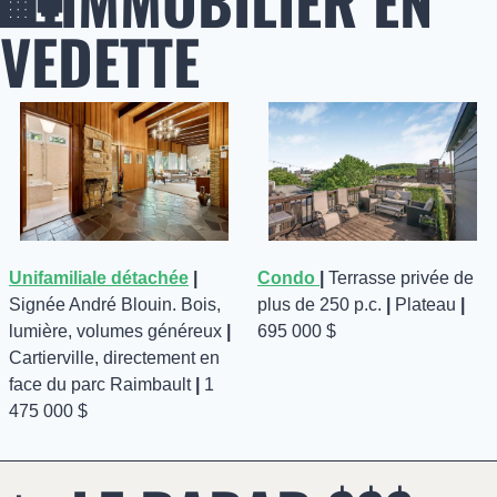
🏡
IMMOBILIER EN 
VEDETTE 
Unifamiliale détachée
| 
Condo 
| 
Terrasse privée de 
Signée André Blouin. Bois, 
plus de 250 p.c. 
| 
Plateau 
|
lumière, volumes généreux 
| 
695 000 $
Cartierville, directement en 
face du parc Raimbault
 |
 1 
475 000 $