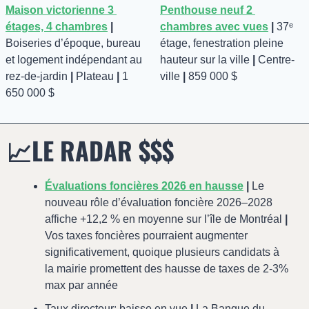
Maison victorienne 3 
Penthouse neuf 2 
étages, 4 chambres
| 
chambres avec vues
| 
37ᵉ 
Boiseries d’époque, bureau 
étage, fenestration pleine 
et logement indépendant au 
hauteur sur la ville 
| 
Centre-
rez-de-jardin 
| 
Plateau 
|
 1 
ville 
|
 859 000 $
650 000 $
📈
LE RADAR $$$
Évaluations foncières 2026 en hausse
|
 Le 
nouveau rôle d’évaluation foncière 2026–2028 
affiche +12,2 % en moyenne sur l’île de Montréal 
|
Vos taxes foncières pourraient augmenter 
significativement, quoique plusieurs candidats à 
la mairie promettent des hausse de taxes de 2-3% 
max par année
Taux directeur: baisse en vue 
|
 La Banque du 