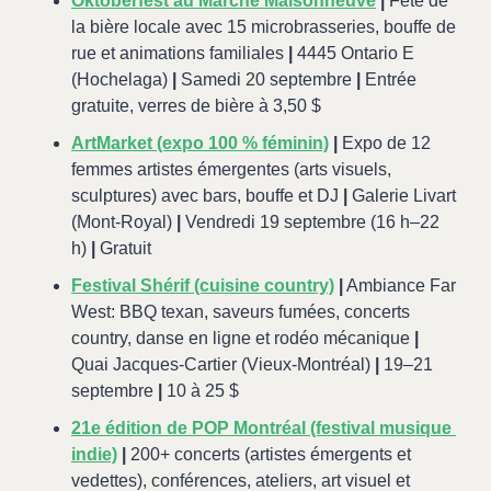
Oktoberfest au Marché Maisonneuve
|
 Fête de 
la bière locale avec 15 microbrasseries, bouffe de 
rue et animations familiales 
|
 4445 Ontario E 
(Hochelaga) 
|
 Samedi 20 septembre 
|
 Entrée 
gratuite, verres de bière à 3,50 $
ArtMarket (expo 100 % féminin)
|
 Expo de 12 
femmes artistes émergentes (arts visuels, 
sculptures) avec bars, bouffe et DJ 
|
 Galerie Livart 
(Mont-Royal) 
|
 Vendredi 19 septembre (16 h–22 
h) 
|
 Gratuit
Festival Shérif (cuisine country)
|
 Ambiance Far 
West: BBQ texan, saveurs fumées, concerts 
country, danse en ligne et rodéo mécanique 
|
Quai Jacques-Cartier (Vieux-Montréal) 
|
 19–21 
septembre 
|
 10 à 25 $
21e édition de POP Montréal (festival musique 
indie)
|
 200+ concerts (artistes émergents et 
vedettes), conférences, ateliers, art visuel et 