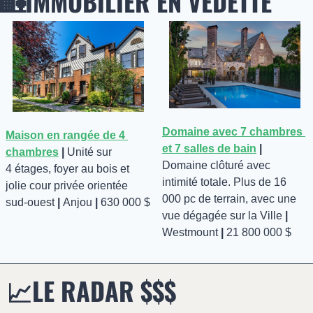
🏡
IMMOBILIER EN VEDETTE 
Domaine avec 7 chambres 
Maison en rangée de 4 
et 7 salles de bain
| 
chambres
| 
Unité sur 
Domaine clôturé avec 
4 étages, foyer au bois et 
intimité totale. Plus de 16 
jolie cour privée orientée 
000 pc de terrain, avec une 
sud-ouest 
| 
Anjou 
|
 630 000 $
vue dégagée sur la Ville 
| 
Westmount 
|
 21 800 000 $
📈
LE RADAR $$$