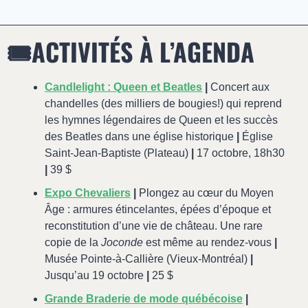
🎟️ACTIVITÉS À L’AGENDA
Candlelight : Queen et Beatles
|
 Concert aux 
chandelles (des milliers de bougies!) qui reprend 
les hymnes légendaires de Queen et les succès 
des Beatles dans une église historique 
|
 Église 
Saint-Jean-Baptiste (Plateau) 
|
 17 octobre, 18h30 
|
 39 $
Expo Chevaliers
|
 Plongez au cœur du Moyen 
Âge : armures étincelantes, épées d’époque et 
reconstitution d’une vie de château. Une rare 
copie de la 
Joconde
 est même au rendez-vous 
|
Musée Pointe-à-Callière (Vieux-Montréal) 
|
Jusqu’au 19 octobre 
|
 25 $
Grande Braderie de mode québécoise
|