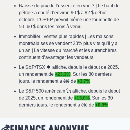
Baisse du prix de l’essence en vue ? 
|
 Le baril de 
pétrole a chuté d’environ 90 $ à 82 $ début 
octobre. L’OPEP prévoit même une fourchette de 
50–60 $ dans les mois à venir.
Immobilier : ventes plus rapides 
|
 Les maisons 
montréalaises se vendent 23% plus vite qu’il y a 
un an 
|
 La vitesse du marché et les surenchères 
continuent d’avantager les vendeurs
Le S&P/TSX 
🍁
 affiche, depuis le début de 2025, 
un rendement de 
+23,3%
. Sur les 30 derniers 
jours, le rendement a été de 
+3,7%
Le S&P 500 américain 
🗽
 affiche, depuis le début 
de 2025, un rendement de 
+13,0%
. Sur les 30 
derniers jours, le rendement a été de 
+0,9%
💰FINANCE ANONYME